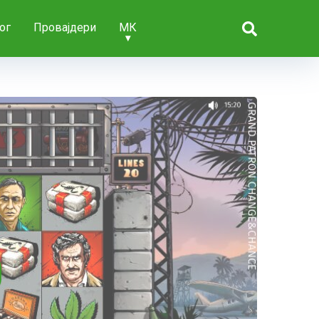
ог
Провајдери
MК