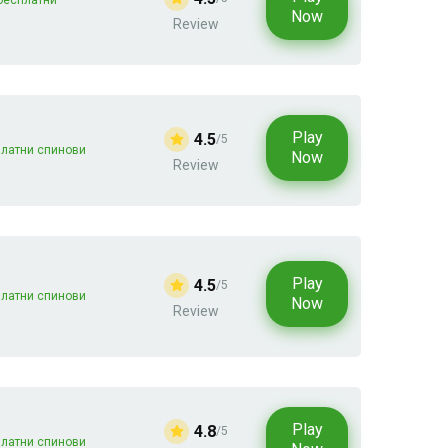
 бесплатни
Now
Review
Play
4.5
/5
платни спинови
Now
Review
Play
4.5
/5
платни спинови
Now
Review
Play
4.8
/5
платни спинови