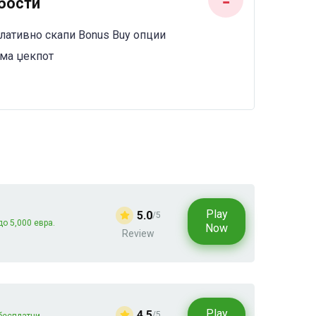
бости
лативно скапи Bonus Buy опции
ма џекпот
Play
5.0
/5
о 5,000 евра.
Now
Review
Play
4.5
/5