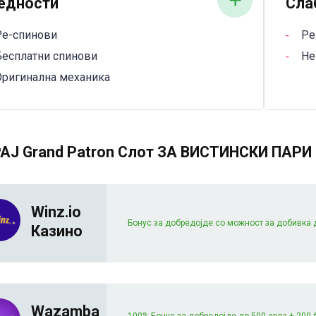
едности
Сла
Ре-спинови
Ре
Бесплатни спинови
Не
Оригинална механика
АЈ Grand Patron Слот ЗА ВИСТИНСКИ ПАРИ
Winz.io
Бонус за добредојде со можност за добивка д
Казино
Wazamba